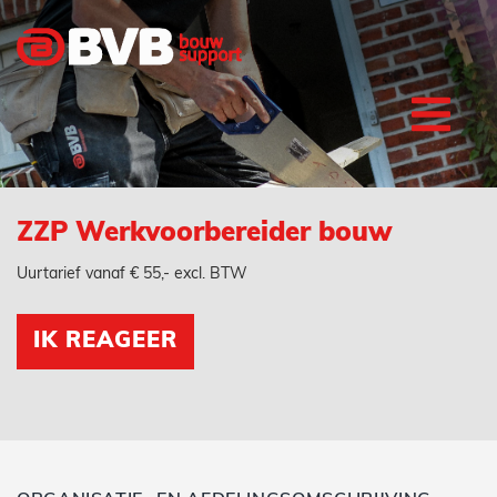
ZZP Werkvoorbereider bouw
Uurtarief vanaf € 55,- excl. BTW
IK REAGEER