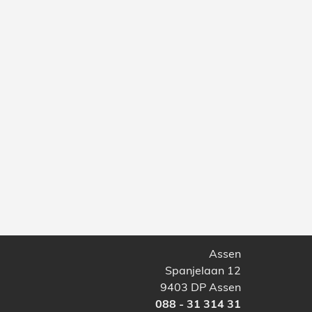
Assen
Spanjelaan 12
9403 DP Assen
088 - 31 314 31