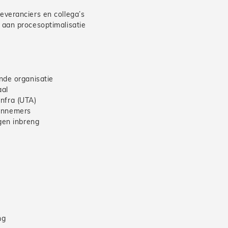
veranciers en collega’s
 aan procesoptimalisatie
nde organisatie
aal
nfra (UTA)
annemers
gen inbreng
ng