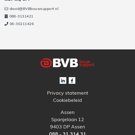
david@BVBbouwsupport.nl
088-3131421
06-30211426
Privacy statement
Cookiebeleid
Assen
Spanjelaan 12
9403 DP Assen
088 - 31 314 31