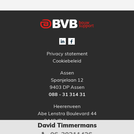
Privacy statement
Cookiebeleid
Assen
Spanjelaan 12
9403 DP Assen
088 - 31 314 31
Heerenveen
Abe Lenstra Boulevard 44
8448 JB Heerenveen
David Timmermans
088 - 31 314 21