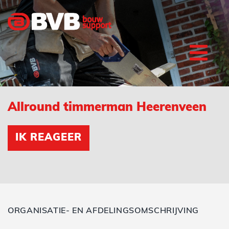
Allround timmerman Heerenveen
IK REAGEER
ORGANISATIE- EN AFDELINGSOMSCHRIJVING