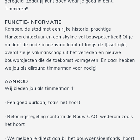
geregeld. Zodat jij kunt doen waar je goed in bent:
Timmeren!!
FUNCTIE-INFORMATIE
Kampen, de stad met een rijke historie, prachtige
Hanzearchitectuur en een skyline vol bouwpotentieel! Of je
nu door de oude binnenstad loopt of langs de IJssel kijkt,
overal zie je vakmanschap uit het verleden én nieuwe
bouwprojecten die de toekomst vormgeven. En daar hebben
we jou als allround timmerman voor nodig!
AANBOD
Wij bieden jou als timmerman 1:
· Een goed uurloon, zoals het hoort
· Beloningsregeling conform de Bouw CAO, wederom zoals
het hoort
· We melden je direct aan bij het bouwpensioenfonds, hoort