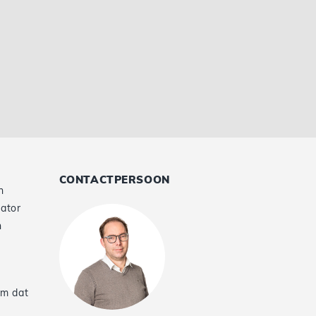
CONTACTPERSOON
n
nator
n
am dat