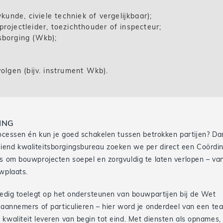
nde, civiele techniek of vergelijkbaar);
projectleider, toezichthouder of inspecteur;
sborging (Wkb);
volgen (bijv. instrument Wkb).
ING
 processen én kun je goed schakelen tussen betrokken partijen? Da
eiend kwaliteitsborgingsbureau zoeken we per direct een Coördi
is om bouwprojecten soepel en zorgvuldig te laten verlopen – va
wplaats.
lledig toelegt op het ondersteunen van bouwpartijen bij de Wet
, aannemers of particulieren – hier word je onderdeel van een te
kwaliteit leveren van begin tot eind. Met diensten als opnames,