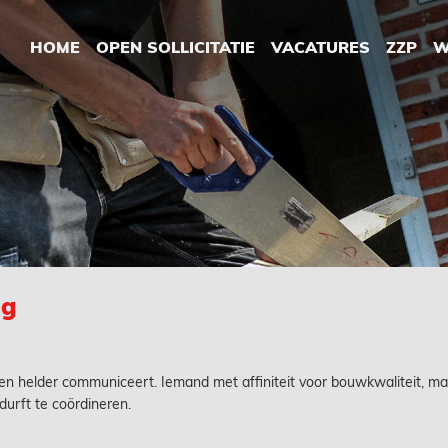
HOME
OPEN SOLLICITATIE
VACATURES
ZZP
W
ng
 en helder communiceert. Iemand met affiniteit voor bouwkwaliteit, ma
durft te coördineren.