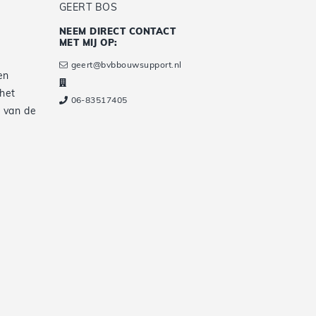
GEERT BOS
NEEM DIRECT CONTACT
MET MIJ OP:
geert@bvbbouwsupport.nl
en
 het
06-83517405
n van de