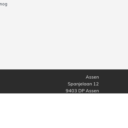
 nog
Assen
Spanjelaan 12
9403 DP Assen
088 - 31 314 31
Heerenveen
Abe Lenstra Boulevard 44
8448 JB Heerenveen