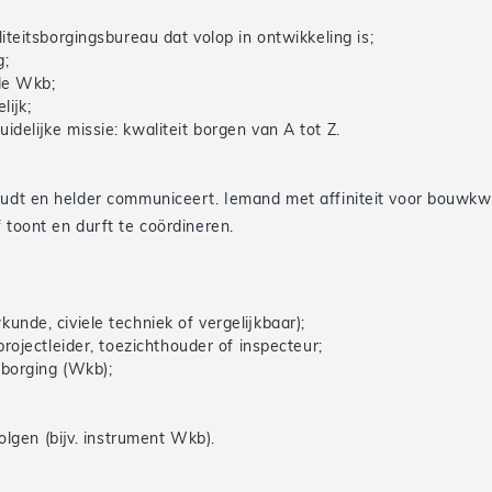
teitsborgingsbureau dat volop in ontwikkeling is;
g;
de Wkb;
lijk;
delijke missie: kwaliteit borgen van A tot Z.
oudt en helder communiceert. Iemand met affiniteit voor bouwkwal
 toont en durft te coördineren.
nde, civiele techniek of vergelijkbaar);
projectleider, toezichthouder of inspecteur;
sborging (Wkb);
olgen (bijv. instrument Wkb).