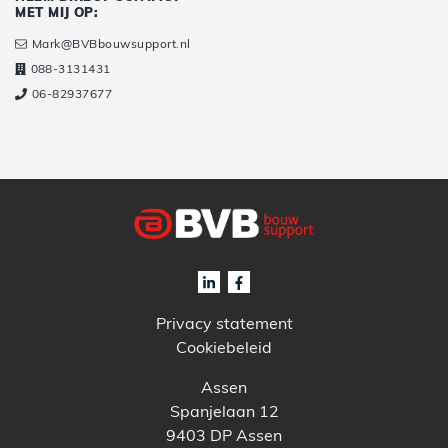
MET MIJ OP:
Mark@BVBbouwsupport.nl
088-3131431
06-82937677
Privacy statement
Cookiebeleid
Assen
Spanjelaan 12
9403 DP Assen