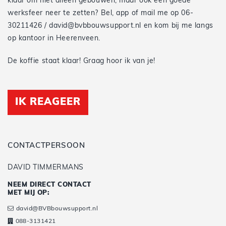
klaar om niet alleen gebouwen, maar ook een goede
werksfeer neer te zetten? Bel, app of mail me op 06-
30211426 / david@bvbbouwsupport.nl en kom bij me langs
op kantoor in Heerenveen.
De koffie staat klaar! Graag hoor ik van je!
IK REAGEER
CONTACTPERSOON
DAVID TIMMERMANS
NEEM DIRECT CONTACT
MET MIJ OP:
david@BVBbouwsupport.nl
088-3131421