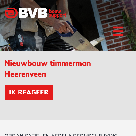
Nieuwbouw timmerman
Heerenveen
IK REAGEER