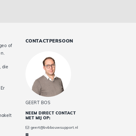
CONTACTPERSOON
geo of
en.
 die
 Er
GEERT BOS
NEEM DIRECT CONTACT
hakelt
MET MIJ OP:
geert@bvbbouwsupport.nl