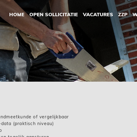
HOME
OPEN SOLLICITATIE
VACATURES
ZZP
W
landmeetkunde of vergelijkbaar
-data (praktisch niveau)
p