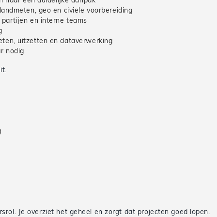
n naar een duidelijke aanpak
landmeten, geo en civiele voorbereiding
partijen en interne teams
g
ten, uitzetten en dataverwerking
ar nodig
it.
g
rol. Je overziet het geheel en zorgt dat projecten goed lopen.