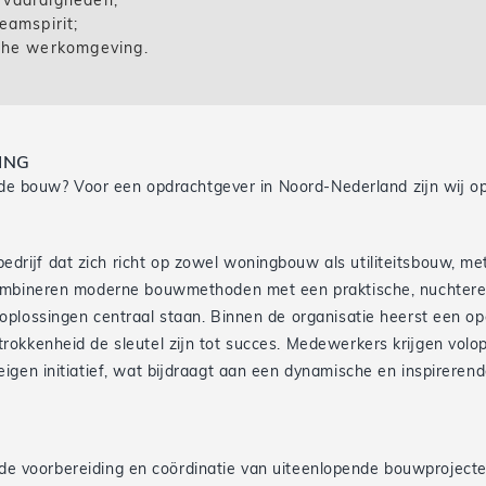
 vaardigheden;
eamspirit;
sche werkomgeving.
ING
in de bouw? Voor een opdrachtgever in Noord-Nederland zijn wij o
rijf dat zich richt op zowel woningbouw als utiliteitsbouw, me
combineren moderne bouwmethoden met een praktische, nuchter
oplossingen centraal staan. Binnen de organisatie heerst een o
okkenheid de sleutel zijn tot succes. Medewerkers krijgen volo
igen initiatief, wat bijdraagt aan een dynamische en inspireren
in de voorbereiding en coördinatie van uiteenlopende bouwprojecte