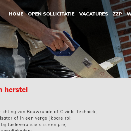
HOME
OPEN SOLLICITATIE
VACATURES
ZZP
W
 herstel
richting van Bouwkunde of Civiele Techniek;
sator of in een vergelijkbare rol;
bij toeleveranciers is een pre;