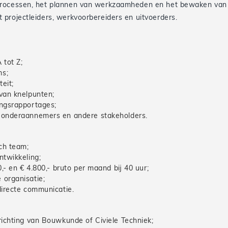
n processen, het plannen van werkzaamheden en het bewaken van
projectleiders, werkvoorbereiders en uitvoerders.
 tot Z;
ms;
eit;
van knelpunten;
angsrapportages;
 onderaannemers en andere stakeholders.
ch team;
ntwikkeling;
,- en € 4.800,- bruto per maand bij 40 uur;
 organisatie;
directe communicatie.
richting van Bouwkunde of Civiele Techniek;