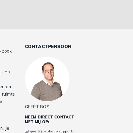
CONTACTPERSOON
p zoek
t een
e
pen en
p ruimte
de
GEERT BOS
NEEM DIRECT CONTACT
MET MIJ OP:
n. Je
geert@bvbbouwsupport.nl