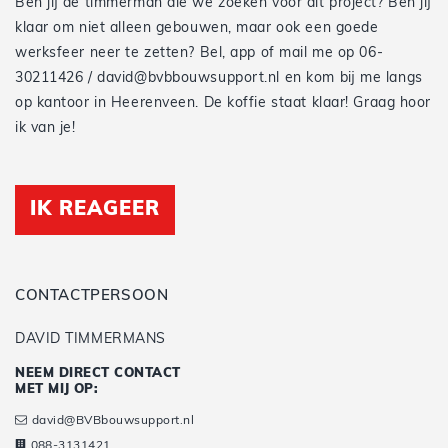
Ben jij de timmerman die we zoeken voor dit project? Ben jij
klaar om niet alleen gebouwen, maar ook een goede
werksfeer neer te zetten? Bel, app of mail me op 06-
30211426 / david@bvbbouwsupport.nl en kom bij me langs
op kantoor in Heerenveen. De koffie staat klaar! Graag hoor
ik van je!
IK REAGEER
CONTACTPERSOON
DAVID TIMMERMANS
NEEM DIRECT CONTACT
MET MIJ OP:
david@BVBbouwsupport.nl
088-3131421