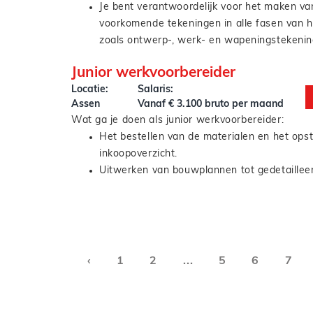
Je bent verantwoordelijk voor het maken van
voorkomende tekeningen in alle fasen van 
zoals ontwerp-, werk- en wapeningstekenin
Verder bewaak je de planning, uitvoerbaarhe
Junior werkvoorbereider
van het werk.
Locatie:
Salaris:
Je mag modeleren in Revit onder begeleidin
Assen
Vanaf € 3.100 bruto per maand
ervaren tekenaar/modelleur.
Wat ga je doen als junior werkvoorbereider:
Het bestellen van de materialen en het opst
inkoopoverzicht.
Uitwerken van bouwplannen tot gedetaillee
werkschema’s.
Je werkt met Lean en BIM.
Verantwoordelijk voor de planning en op ee
kostenbewuste manier inzicht verkrijgen in
materialen.
‹
1
2
...
5
6
7
Je bent verantwoordelijk voor een actueel 
projectdossier.