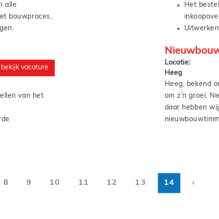
 alle
Het bestel
het bouwproces,
inkoopover
gen.
Uitwerken
id en kwaliteit
werkschem
Nieuwbouw
Je werkt 
Locatie:
g van een
Verantwoo
bekijk vacature
Heeg
kostenbew
Heeg, bekend o
materialen
ellen van het
om z’n groei. N
Je bent v
daar hebben wij
projectdos
rde
nieuwbouwtimme
strak werk en du
Je werkt zelfsta
precisie, plezie
n
de buurt van hui
 de behoefte van
NOS journaal m
8
9
10
11
12
13
14
›
en compleet