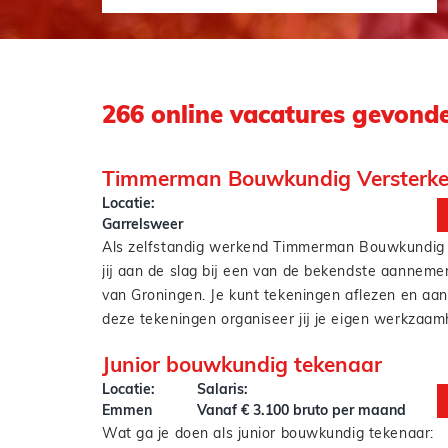
266 online vacatures gevond
Timmerman Bouwkundig Versterk
Locatie:
Garrelsweer
Als zelfstandig werkend Timmerman Bouwkundig 
jij aan de slag bij een van de bekendste aannemer
van Groningen. Je kunt tekeningen aflezen en aa
deze tekeningen organiseer jij je eigen werkzaa
bestaat uit: stelwerk (zowel kozijnen als profielen
Junior bouwkundig tekenaar
houtskeletbouw en aftimmerwerk. De opdrachten 
Locatie:
Salaris:
aangeboden krijgt zijn van de ruwbouw tot aan 
Emmen
Vanaf € 3.100 bruto per maand
Wat ga je doen als junior bouwkundig tekenaar: