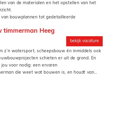
len van de materialen en het opstellen van het
zicht.
 van bouwplannen tot gedetailleerde
a’s.
 timmerman Heeg
met Lean en BIM.
rdelijk voor de planning en op een
bekijk vacature
uste manier inzicht verkrijgen in de behoefte van
m z’n watersport, scheepsbouw én inmiddels ook
.
ieuwbouwprojecten schieten er uit de grond. En
erantwoordelijk voor een actueel en compleet
 jou voor nodig: een ervaren
sier.
rman die weet wat bouwen is, en houdt van
idelijke afspraken.
ndig en/of in teamverband, maar altijd met
r en passie voor het vak. En het mooie? Je werkt in
s, dus je bent ’s avonds weer op tijd thuis het
et Annechien Steenhuizen.