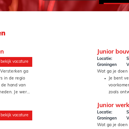
en
en
Junior bou
Locatie:
S
bekijk vacature
Groningen
V
Versterken ga
Wat ga je doen 
s in de regio
Je bent ve
n de hand van
voorkomen
mheden. Je werk
zoals ont
), fundatiewerk,
Verder bew
Junior wer
die je
van het w
Locatie:
S
de afbouw.
Je mag mo
bekijk vacature
Groningen
V
ervaren t
Wat ga je doen 