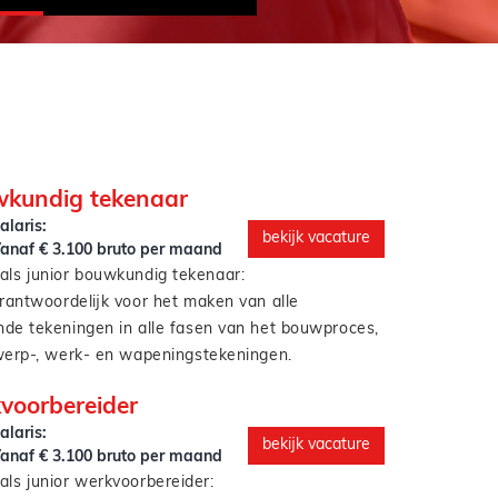
wkundig tekenaar
alaris:
bekijk vacature
anaf € 3.100 bruto per maand
als junior bouwkundig tekenaar:
rantwoordelijk voor het maken van alle
de tekeningen in alle fasen van het bouwproces,
werp-, werk- en wapeningstekeningen.
aak je de planning, uitvoerbaarheid en kwaliteit
kvoorbereider
erk.
alaris:
deleren in Revit onder begeleiding van een
bekijk vacature
anaf € 3.100 bruto per maand
ekenaar/modelleur.
als junior werkvoorbereider: